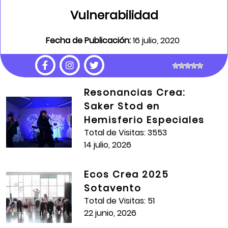
Vulnerabilidad
Fecha de Publicación:
16 julio, 2020
Recorrer los pasos
Autor:
Daniela Pinilla, Lilo Sua, Sofia Pinilla, Josue Pinilla
Resonancias Crea:
Colectivo:
Principios de la realización audiovisual
Saker Stod en
Hemisferio Especiales
Artista formador:
Oscar Mauricio Naranjo
Total de Visitas: 3553
Año:
2020
14 julio, 2026
Total de Visitas:
754
Ecos Crea 2025
Sotavento
Total de Visitas: 51
22 junio, 2026