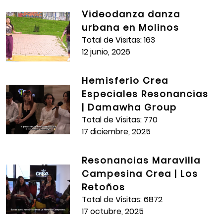
Videodanza danza
Daniel Felipe Piraquive
urbana en Molinos
EQUIPO TÉCNICO
Total de Visitas: 163
12 junio, 2026
Maria Paula Cuellar
Tomás Carrillo
Hemisferio Crea
Especiales Resonancias
Kevin Leandro González
| Damawha Group
Katherin Daniela Forero
Total de Visitas: 770
17 diciembre, 2025
EQUIPO DE APOYO
Cesar Espitia
Resonancias Maravilla
Campesina Crea | Los
Nicol Ariza
Retoños
Jair Oyola
Total de Visitas: 6872
17 octubre, 2025
Gian Franco Arévalo