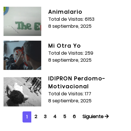
Carlos Carrillo
Animalario
Juan Diego Grajales
Total de Visitas: 6153
8 septiembre, 2025
Jerónimo Suarez
Julián Torres
Mi Otra Yo
Total de Visitas: 259
Catalina Rodríguez
8 septiembre, 2025
Juan Pablo Torres
Neón Ricardo Barrero
IDIPRON Perdomo-
Motivacional
Carlos Asprilla
Total de Visitas: 177
Kevin Villamil
8 septiembre, 2025
Santiago Triana
2
3
4
5
6
Siguiente
1
Año:
2018