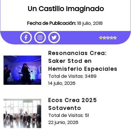
Un Castillo Imaginado
Fecha de Publicación:
18 julio, 2018
Género:
Ficción /Animación
Duración:
4:07
Resonancias Crea:
Crea:
Villemar
Saker Stod en
Hemisferio Especiales
Institución Educativa:
IED Colegio Villemar El Cármen
Total de Visitas: 3489
Artista Formador:
Ángela Vanegas
14 julio, 2026
Estudiantes:
Ecos Crea 2025
DIRECCIÓN
Sotavento
Total de Visitas: 51
Maira Castañeda
22 junio, 2026
Juan Esteban Torres