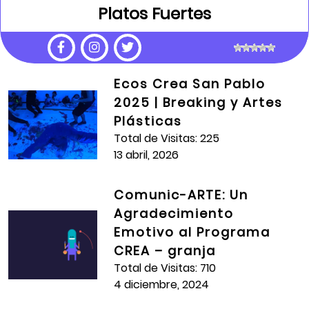
Platos Fuertes
Fecha de Publicación:
9 marzo, 2018
Ecos Crea San Pablo
2025 | Breaking y Artes
Crea:
Naranjos
Plásticas
Institución Educativa:
Villas Del Progreso
Total de Visitas: 225
13 abril, 2026
Artista Formador:
Natalia Manzo Salazar
Estudiante(s):
Daniela Solórzano Herazo
Comunic-ARTE: Un
Agradecimiento
Año:
2017
Emotivo al Programa
Total de Visitas:
810
CREA – granja
Total de Visitas: 710
4 diciembre, 2024