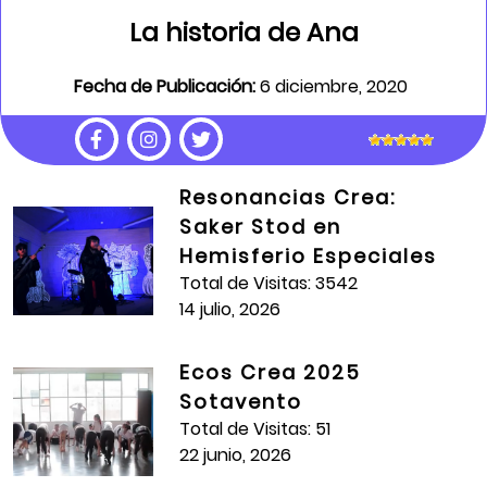
La historia de Ana
Fecha de Publicación:
6 diciembre, 2020
Partiendo de las historias que se desarrollaban en las
radionovelas, Ana Sofía Ortíz Tovar, cuenta su
historia y la de de su familia , en un pequeño relato,
Resonancias Crea:
que acompaña de sonidos significativos dentro de
Saker Stod en
su narración.
Hemisferio Especiales
Artista Formador:
Eliana Urazan
Total de Visitas: 3542
14 julio, 2026
Guión y realización:
Laura Valentina Rodríguez
Valencia
Ecos Crea 2025
Línea de Atención:
Arte en la Escuela
Sotavento
Total de Visitas: 51
Total de Visitas:
633
22 junio, 2026