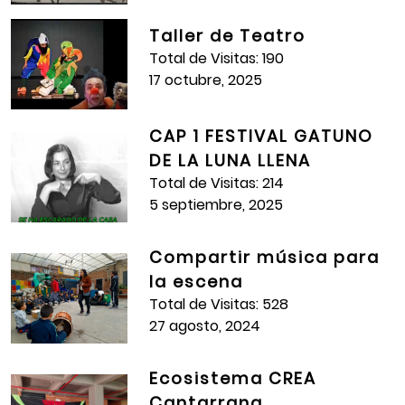
Paula Andrea Rubio Peña, Laura Valentina Alarcón
Corrales, Maria José Lázaro García, Ana Gabriela
Taller de Teatro
Ramírez Cáceres, Ángela Sofía Rey Velásquez,
Total de Visitas: 190
Manuela del pilar Benavidez González, Juliana Rey
17 octubre, 2025
Higidio, Carol Sofía Cubillos Peña, Karen Daniela Salas
Pardo, María Paz Mesa Hurtado, Mateo Barrero
Beleño, Torres Legía Karen, Maria Isabel Mejía Erazo,
CAP 1 FESTIVAL GATUNO
Acuña Barbosa Orianis Sofía, Mary Luna Avendaño
DE LA LUNA LLENA
Martínez
Total de Visitas: 214
5 septiembre, 2025
Año:
2017
Total de Visitas:
695
Compartir música para
la escena
Total de Visitas: 528
27 agosto, 2024
Ecosistema CREA
Cantarrana