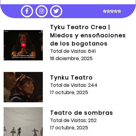
Fecha de Publicación:
4 julio, 2018
Tyku Teatro Crea |
Crea:
Roma
Miedos y ensoñaciones
de los bogotanos
Artista Formador:
Manuel Ballesteros
Total de Visitas: 641
Estudiante (s):
Maria Fernanda Vargas Andrade,
18 diciembre, 2025
Laura Naomy González Ricaurte, Isabella Duran
Castro, Sofía París González, Hannha Sophia
Tynku Teatro
Cárdenas Oviedo, Valentina Gamboa Morales,
Total de Visitas: 244
Valeria Alejandra López Cruz, Sara Sayary Sánchez
17 octubre, 2025
Roa, Vanneza Muñoz Palma, Nicole Martha Johana
Caicedo Duarte, Danna Sofía Peña Monroy, Mariana
Cepeda Palomino, Laura Sofía Calderón Ávila, Evelin
Teatro de sombras
Valentina Cárdenas Vargas, Karen Tatiana
Total de Visitas: 252
Camacho Lote, Laura Natali Hoyos Valero, Ashlee
17 octubre, 2025
Baquero Valero, Laura Valentina Cepeda Galindo,