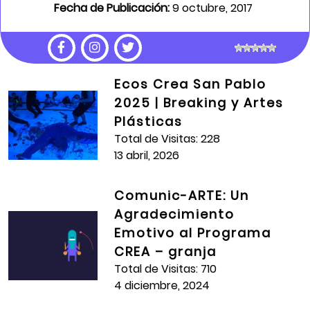
Fecha de Publicación:
9 octubre, 2017
Año:
2017
Ecos Crea San Pablo
Crea:
Roma
2025 | Breaking y Artes
Institución Educativa:
Villas Del Progreso
Plásticas
Total de Visitas: 228
Artista Formador:
Luis Castañeda
13 abril, 2026
Estudiante:
Jordan Felipe Daza Neira
Comunic-ARTE: Un
Agradecimiento
Total de Visitas:
710
Emotivo al Programa
CREA – granja
Total de Visitas: 710
4 diciembre, 2024